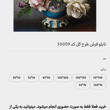
تابلو فرش طرح گل کد 50009
محدوده
–
قیمت:
157,000 تومان
سایز:
تا
50*50
35*50
30*40
200*100
150*100
100*50
2,600,000 تومان
70*50
70*100
خرید فعلا فقط به صورت حضوری انجام میشود. میتوانید به یکی از