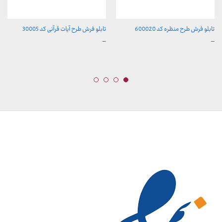
تابلو فرش طرح منظره کد 600020
تابلو فرش طرح آیات قرآنی کد 30005
محدوده
محدوده
–
–
قیمت:
قیمت:
157,000 تومان
157,000 تومان
تا
تا
2,600,000 تومان
2,600,000 تومان