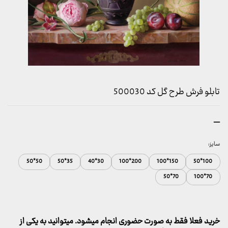
تابلو فرش طرح گل کد 500030
محدوده
–
قیمت:
157,000 تومان
سایز:
تا
50*50
35*50
30*40
200*100
150*100
100*50
2,600,000 تومان
70*50
70*100
خرید فعلا فقط به صورت حضوری انجام میشود. میتوانید به یکی از