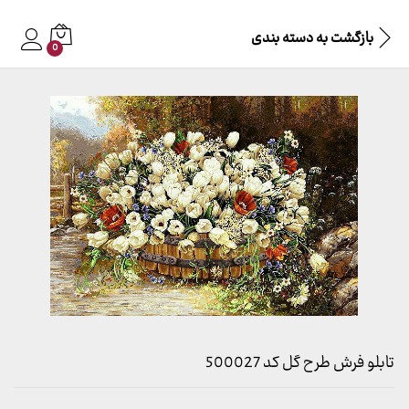
بازگشت به
دسته بندی
0
تابلو فرش طرح گل کد 500027