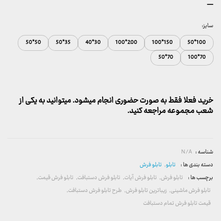
محدوده
–
قیمت:
157,000 تومان
سایز:
تا
50*50
35*50
30*40
200*100
150*100
100*50
2,600,000 تومان
70*50
70*100
خرید فعلا فقط به صورت حضوری انجام میشود. میتوانید به یکی از
شعب مجموعه مراجعه کنید.
شناسه :
N/A
دسته بندی ها :
تابلو
,
تابلو فرش
برچسب ها :
تابلو فرش
,
تابلو فرش آیات
,
تابلو فرش دستبافت
,
تابلو فرش قیمت
,
تابلو فرش ماشینی
,
زیباترین تابلو فرش
,
طرح تابلو فرش دستبافت
,
قیمت تابلو فرش تمام دستبافت