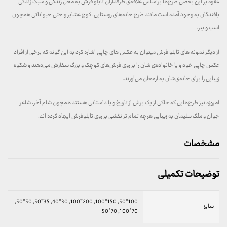
علاوه بر این بعضی طرح‌ها براساس علاقه‌ی طرفداران تابلو فرش به محل زندگی و سبک زندگی
بافندگان به وجود آمده است مانند طرح خانه‌های روستایی، کوچ عشایر و حتی حیواناتی همچون
اسب و ببر.
از دیگر نمونه های تابلو فرش میتوان به عکس های چاپی اشاره کرد به این گونه که برخی از افراد
عکس چاپی خود و یا خانواده‌ی شان را بر روی فرش‌های کوچک و بزرگ سفارش می‌دهند و شکوه
زیبایی را برای خانه‌ی‌شان به ارمغان می‌آورند.
امروزه نیز طرح‌هایی که حاکی از یک برش از تاریخ و یا داستانی هستند همچون شام آخر، شاعر
جوان و ملک سلیمان به زیبایی هرچه تمام تر نقشی بر روی تابلوفرش ایجاد کرده اند.
مشخصات
توضیحات تکمیلی
100*50, 150*100, 200*100, 30*40, 35*50, 50*50,
سایز
70*100, 70*50