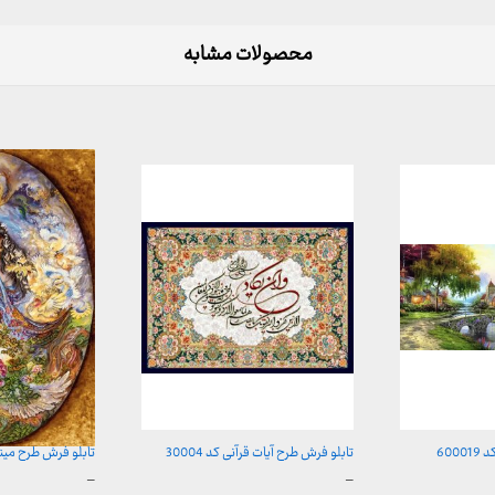
محصولات مشابه
600
تابلو فرش طرح آیات قرآنی کد 30004
تابلو فرش طرح مینیاتور
محدوده
محدوده
–
–
قیمت:
قیمت: