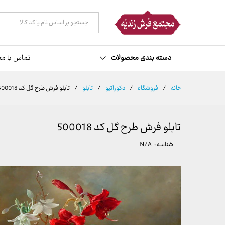
توضیحات
مشخصات
نظرات (0)
همه دسته ها
دسته بندی محصولات
تماس با مج
خانه
/
فروشگاه
/
دکوراتیو
/
تابلو
/
تابلو فرش طرح گل کد 500018
تابلو فرش طرح گل کد 500018
شناسه :
N/A