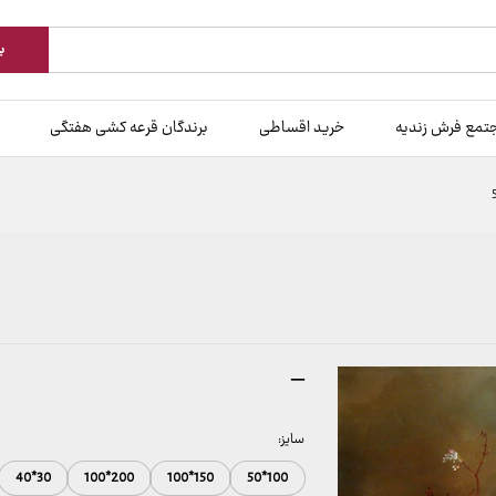
ب
تمع فرش زندیه
خرید اقساطی
برندگان قرعه کشی هفتگی
محدوده
–
قیمت:
157,000 تومان
سایز:
تا
2,600,000 تومان
30*40
200*100
150*100
100*50