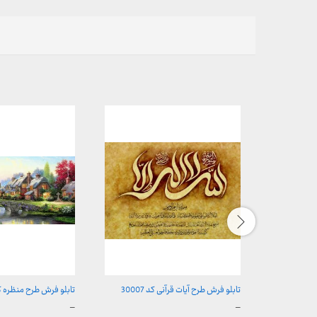
تابلو فرش طرح آیات قرآنی کد 30007
تابلو فرش طرح منظره کد 019
محدوده
محدوده
–
–
قیمت:
قیمت: