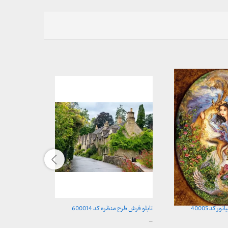
 کد 40005
تابلو فرش طرح منظره کد 600014
تابلو فرش طرح مین
محدوده
محدوده
–
–
قیمت:
قیمت: