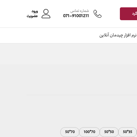
محدوده
–
افزودن به سبد خرید
قیمت:
شماره تماس
ورود
گرد
157,000 تومان
071-91001211
عضویت
تا
2,600,000 تومان
نرم افزار چیدمان آنلاین
70*50
70*100
50*50
35*50