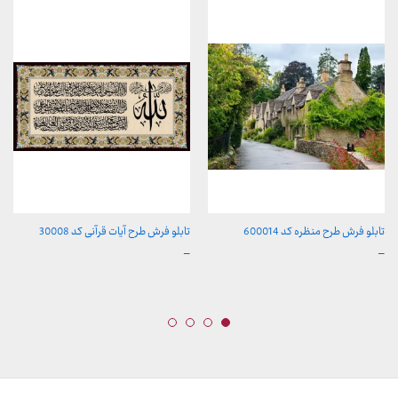
تابلو فرش طرح منظره کد 600014
تابلو فرش طرح آیات قرآنی کد 30008
محدوده
محدوده
–
–
قیمت:
قیمت:
157,000 تومان
157,000 تومان
تا
تا
2,600,000 تومان
2,600,000 تومان