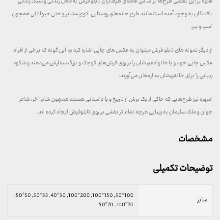
علاوه بر این بعضی طرح‌ها براساس علاقه‌ی طرفداران تابلو فرش به محل زندگی و سبک زندگی
بافندگان به وجود آمده است مانند طرح خانه‌های روستایی، کوچ عشایر و حتی حیواناتی همچون
اسب و ببر.
از دیگر نمونه های تابلو فرش میتوان به عکس های چاپی اشاره کرد به این گونه که برخی از افراد
عکس چاپی خود و یا خانواده‌ی شان را بر روی فرش‌های کوچک و بزرگ سفارش می‌دهند و شکوه
زیبایی را برای خانه‌ی‌شان به ارمغان می‌آورند.
امروزه نیز طرح‌هایی که حاکی از یک برش از تاریخ و یا داستانی هستند همچون شام آخر، شاعر
جوان و ملک سلیمان به زیبایی هرچه تمام تر نقشی بر روی تابلوفرش ایجاد کرده اند.
مشخصات
توضیحات تکمیلی
100*50, 150*100, 200*100, 30*40, 35*50, 50*50,
سایز
70*100, 70*50