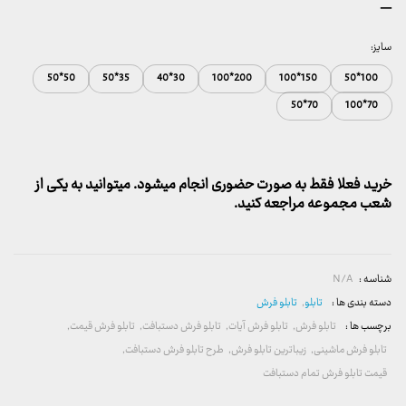
محدوده
–
قیمت:
157,000 تومان
سایز:
تا
50*50
35*50
30*40
200*100
150*100
100*50
2,600,000 تومان
70*50
70*100
خرید فعلا فقط به صورت حضوری انجام میشود. میتوانید به یکی از
شعب مجموعه مراجعه کنید.
شناسه :
N/A
دسته بندی ها :
تابلو
,
تابلو فرش
برچسب ها :
تابلو فرش
,
تابلو فرش آیات
,
تابلو فرش دستبافت
,
تابلو فرش قیمت
,
تابلو فرش ماشینی
,
زیباترین تابلو فرش
,
طرح تابلو فرش دستبافت
,
قیمت تابلو فرش تمام دستبافت