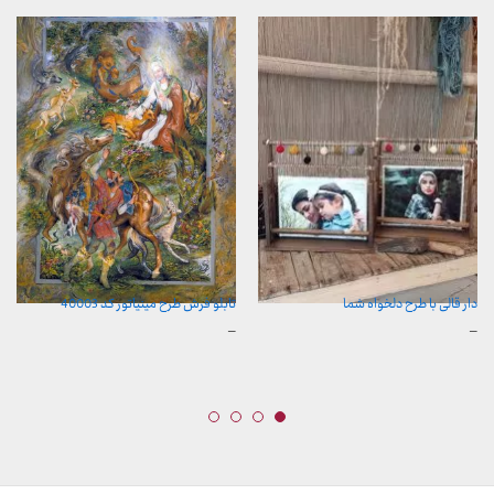
دار قالی با طرح دلخواه شما
تابلو فرش طرح مینیاتور کد 40003
محدوده
محدوده
–
–
قیمت:
قیمت:
500,000 تومان
157,000 تومان
تا
تا
2,600,000 تومان
2,600,000 تومان