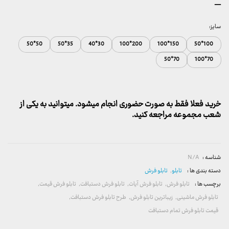
محدوده
–
قیمت:
157,000 تومان
سایز:
تا
50*50
35*50
30*40
200*100
150*100
100*50
2,600,000 تومان
70*50
70*100
خرید فعلا فقط به صورت حضوری انجام میشود. میتوانید به یکی از
شعب مجموعه مراجعه کنید.
شناسه :
N/A
دسته بندی ها :
تابلو
,
تابلو فرش
برچسب ها :
تابلو فرش
,
تابلو فرش آیات
,
تابلو فرش دستبافت
,
تابلو فرش قیمت
,
تابلو فرش ماشینی
,
زیباترین تابلو فرش
,
طرح تابلو فرش دستبافت
,
قیمت تابلو فرش تمام دستبافت