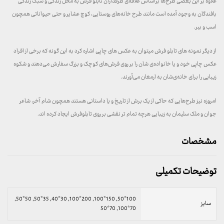
علاوه بر این بعضی طرح‌ها براساس علاقه‌ی طرفداران تابلو فرش به محل زندگی و سبک زندگی
بافندگان به وجود آمده است مانند طرح خانه‌های روستایی، کوچ عشایر و حتی حیواناتی همچون
اسب و ببر.
از دیگر نمونه های تابلو فرش میتوان به عکس های چاپی اشاره کرد به این گونه که برخی از افراد
عکس چاپی خود و یا خانواده‌ی شان را بر روی فرش‌های کوچک و بزرگ سفارش می‌دهند و شکوه
زیبایی را برای خانه‌ی‌شان به ارمغان می‌آورند.
امروزه نیز طرح‌هایی که حاکی از یک برش از تاریخ و یا داستانی هستند همچون شام آخر، شاعر
جوان و ملک سلیمان به زیبایی هرچه تمام تر نقشی بر روی تابلوفرش ایجاد کرده اند.
مشخصات
توضیحات تکمیلی
100*50, 150*100, 200*100, 30*40, 35*50, 50*50,
سایز
70*100, 70*50