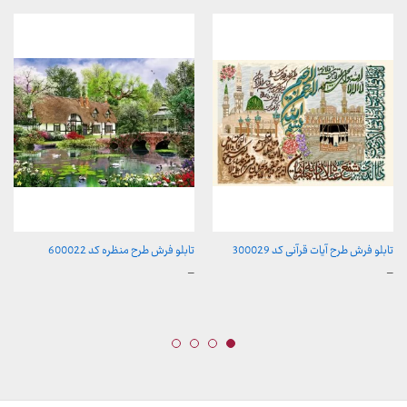
تابلو فرش طرح آیات قرآنی کد 300029
تابلو فرش طرح منظره کد 600022
محدوده
محدوده
–
–
قیمت:
قیمت:
157,000 تومان
157,000 تومان
تا
تا
2,600,000 تومان
2,600,000 تومان