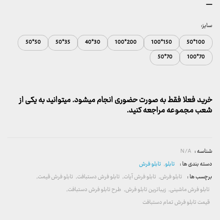
محدوده
–
قیمت:
157,000 تومان
سایز:
تا
50*50
35*50
30*40
200*100
150*100
100*50
2,600,000 تومان
70*50
70*100
خرید فعلا فقط به صورت حضوری انجام میشود. میتوانید به یکی از
شعب مجموعه مراجعه کنید.
شناسه :
N/A
دسته بندی ها :
تابلو
,
تابلو فرش
برچسب ها :
تابلو فرش
,
تابلو فرش آیات
,
تابلو فرش دستبافت
,
تابلو فرش قیمت
,
تابلو فرش ماشینی
,
زیباترین تابلو فرش
,
طرح تابلو فرش دستبافت
,
قیمت تابلو فرش تمام دستبافت