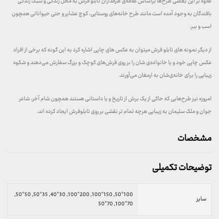
علاوه بر این بعضی طرح‌ها براساس علاقه‌ی طرفداران تابلو فرش به محل زندگی و سبک زندگی
بافندگان به وجود آمده است مانند طرح خانه‌های روستایی، کوچ عشایر و حتی حیواناتی همچون
اسب و ببر.
از دیگر نمونه های تابلو فرش میتوان به عکس های چاپی اشاره کرد به این گونه که برخی از افراد
عکس چاپی خود و یا خانواده‌ی شان را بر روی فرش‌های کوچک و بزرگ سفارش می‌دهند و شکوه
زیبایی را برای خانه‌ی‌شان به ارمغان می‌آورند.
امروزه نیز طرح‌هایی که حاکی از یک برش از تاریخ و یا داستانی هستند همچون شام آخر، شاعر
جوان و ملک سلیمان به زیبایی هرچه تمام تر نقشی بر روی تابلوفرش ایجاد کرده اند.
مشخصات
توضیحات تکمیلی
100*50, 150*100, 200*100, 30*40, 35*50, 50*50,
سایز
70*100, 70*50