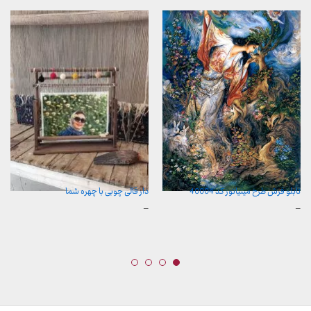
تابلو فرش طرح مینیاتور کد 40004
دار قالی چوبی با چهره شما
محدوده
محدوده
–
–
قیمت:
قیمت:
157,000 تومان
500,000 تومان
تا
تا
2,600,000 تومان
2,600,000 تومان