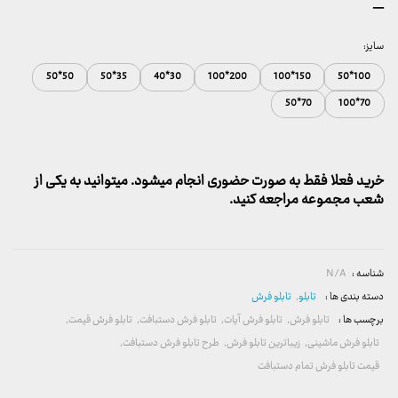
محدوده
–
قیمت:
157,000 تومان
سایز:
تا
50*50
35*50
30*40
200*100
150*100
100*50
2,600,000 تومان
70*50
70*100
خرید فعلا فقط به صورت حضوری انجام میشود. میتوانید به یکی از
شعب مجموعه مراجعه کنید.
شناسه :
N/A
دسته بندی ها :
تابلو
,
تابلو فرش
برچسب ها :
تابلو فرش
,
تابلو فرش آیات
,
تابلو فرش دستبافت
,
تابلو فرش قیمت
,
تابلو فرش ماشینی
,
زیباترین تابلو فرش
,
طرح تابلو فرش دستبافت
,
قیمت تابلو فرش تمام دستبافت