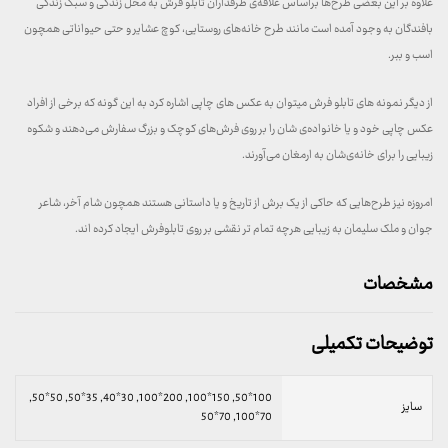
علاوه بر این بعضی طرح‌ها براساس علاقه‌ی طرفداران تابلو فرش به محل زندگی و سبک زندگی
بافندگان به وجود آمده است مانند طرح خانه‌های روستایی، کوچ عشایر و حتی حیواناتی همچون
اسب و ببر.
از دیگر نمونه های تابلو فرش میتوان به عکس های چاپی اشاره کرد به این گونه که برخی از افراد
عکس چاپی خود و یا خانواده‌ی شان را بر روی فرش‌های کوچک و بزرگ سفارش می‌دهند و شکوه
زیبایی را برای خانه‌ی‌شان به ارمغان می‌آورند.
امروزه نیز طرح‌هایی که حاکی از یک برش از تاریخ و یا داستانی هستند همچون شام آخر، شاعر
جوان و ملک سلیمان به زیبایی هرچه تمام تر نقشی بر روی تابلوفرش ایجاد کرده اند.
مشخصات
توضیحات تکمیلی
100*50, 150*100, 200*100, 30*40, 35*50, 50*50,
سایز
70*100, 70*50