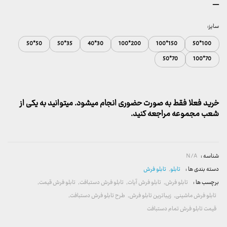
محدوده
–
قیمت:
157,000 تومان
سایز:
تا
50*50
35*50
30*40
200*100
150*100
100*50
2,600,000 تومان
70*50
70*100
خرید فعلا فقط به صورت حضوری انجام میشود. میتوانید به یکی از
شعب مجموعه مراجعه کنید.
شناسه :
N/A
دسته بندی ها :
تابلو
,
تابلو فرش
برچسب ها :
تابلو فرش
,
تابلو فرش آیات
,
تابلو فرش دستبافت
,
تابلو فرش قیمت
,
تابلو فرش ماشینی
,
زیباترین تابلو فرش
,
طرح تابلو فرش دستبافت
,
قیمت تابلو فرش تمام دستبافت