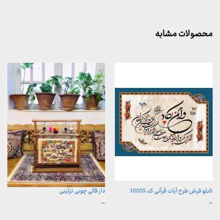
محصولات مشابه
تابلو فرش طرح آیات قرآنی کد 30005
دار قالی چوبی تزئینی
محدوده
محدوده
–
–
قیمت:
قیمت:
157,000 تومان
500,000 تومان