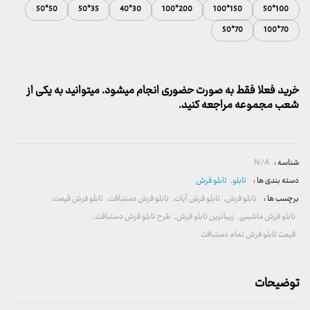
تا
50*50
35*50
30*40
200*100
150*100
100*50
2,600,000 تومان
70*50
70*100
خرید فعلا فقط به صورت حضوری انجام میشود. میتوانید به یکی از
شعب مجموعه مراجعه کنید.
شناسه :
N/A
دسته بندی ها :
تابلو
,
تابلو فرش
برچسب ها :
تابلو فرش
,
تابلو فرش آیات
,
تابلو فرش دستبافت
,
تابلو فرش قیمت
,
تابلو فرش ماشینی
,
زیباترین تابلو فرش
,
طرح تابلو فرش دستبافت
,
قیمت تابلو فرش تمام دستبافت
توضیحات