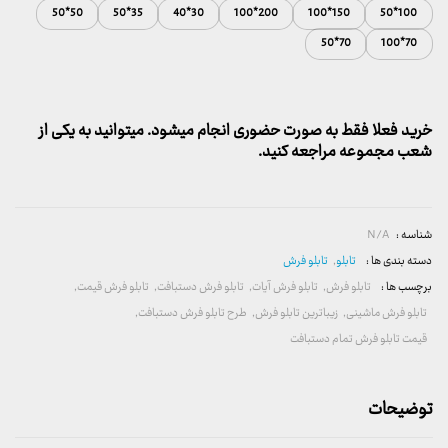
تا
50*50
35*50
30*40
200*100
150*100
100*50
2,600,000 تومان
70*50
70*100
خرید فعلا فقط به صورت حضوری انجام میشود. میتوانید به یکی از
شعب مجموعه مراجعه کنید.
شناسه :
N/A
دسته بندی ها :
تابلو
,
تابلو فرش
برچسب ها :
تابلو فرش
,
تابلو فرش آیات
,
تابلو فرش دستبافت
,
تابلو فرش قیمت
,
تابلو فرش ماشینی
,
زیباترین تابلو فرش
,
طرح تابلو فرش دستبافت
,
قیمت تابلو فرش تمام دستبافت
توضیحات