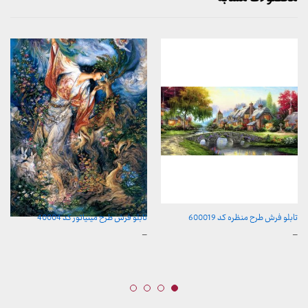
تابلو فرش طرح منظره کد 600019
تابلو فرش طرح مینیاتور کد 40004
محدوده
محدوده
–
–
قیمت:
قیمت:
157,000 تومان
157,000 تومان
تا
تا
2,600,000 تومان
2,600,000 تومان