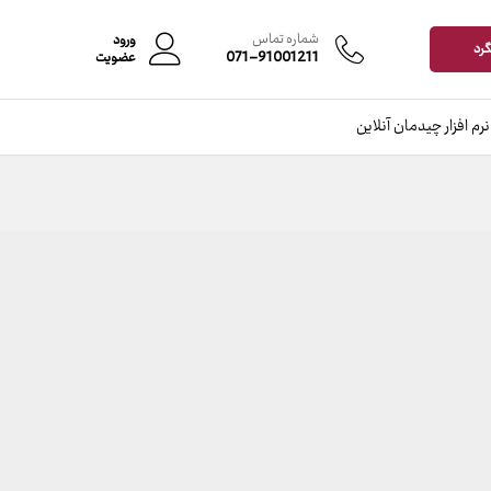
شماره تماس
ورود
گرد
071-91001211
عضویت
نرم افزار چیدمان آنلاین