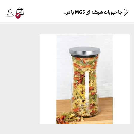
جا حبوبات شیشه ای MGS با درب استیل 1200cc – مدل B1200S
0