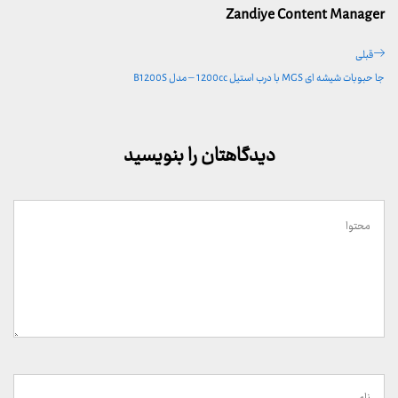
Zandiye Content Manager
راهبری
پست
قبلی
نوشته
قبلی
جا حبوبات شیشه ای MGS با درب استیل 1200cc – مدل B1200S
دیدگاهتان را بنویسید