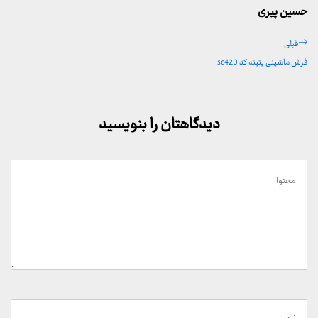
حسین پیری
راهبری
پست
قبلی
نوشته
قبلی
فرش ماشینی پتینه کد sc420
دیدگاهتان را بنویسید