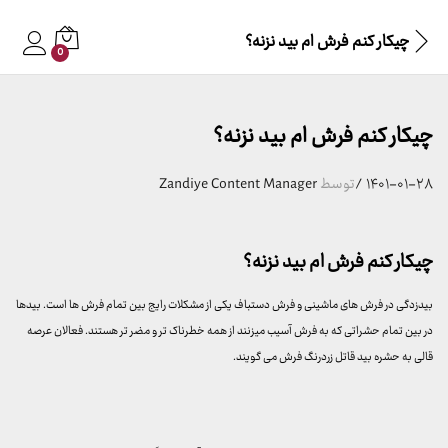
چیکار کنم فرش ام بید نزنه؟
0
چیکار کنم فرش ام بید نزنه؟
۱۴۰۱-۰۱-۲۸
/
توسط
Zandiye Content Manager
چیکار کنم فرش ام بید نزنه؟
بیدزدگی در فرش های ماشینی و فرش دستباف یکی از مشکلات رایج بین تمام فرش ها است. بیدها
در بین تمام حشراتی که به فرش آسیب میزنند از همه خطرناک تر و مضر تر هستند. فعالان عرصه
قالی به حشره بید قاتل زردرنگ فرش می گویند.