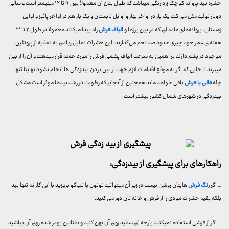
حشره بید پروانه کوچک زرد رنگی میباشد که طول بدن آن معمولاً بین ۹ تا ۱۲ میلیمتر است و سالی
دوبار تولید مثل می کند یک بار در اواخر بهار و اوایل تابستان و یک بار هم در اواخر پائیز و اوایل
زمستان. پروانه‌های ماده ای که در بین پرزها و
الیاف فرش
راه پیدا میکنند معمولا در طول ۲ تا ۳
هفته ی عمر خود چیزی حدود صد تخم می‌گذارند؛ این حشرات تمایل زیادی به تغذیه از پروتئین
موجود در پشم دارند برا همین به سرعت الیاف پشمی فرش را مورد حمله قرار میدهند و آن را از بین
میبرند تا جایی که اگر به موقع اقدامات لازم جهت ار بین بردن بیدزدگی ها انجام نشود نهایتا تنها
چله
قالی یا فرش
باقی خواهد ماند همچنین از آنجاییکه رطوبت در رشد بیدها موثر است مشکل
بیدزدگی در شهرهای شمال کشور بیشتر است.
راهکارهای برای پیشگیری از بیدزدگی:
_ اگر
رنگ فرش
هایتان روشن نیست در زیر آن میتوانید توتون یا تنباکو بریزید با این کار نه تنها بید
بلکه بقیه حشرات موذی را از فرش و خانه تان دور می کنید.
_ اگر از فرشی استفاده نمیکنید پارچه ای سفید روی آن پهن کنید و نفتالین پودر شده روی آن بپاشید