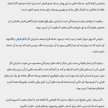
و فرش را لوله کنید. مرحله اصلی در این روش بسته بندی فرش است زیرا باعث میشود گاز انتشار
یافته از نفتالین در اطراف باقی بماند و بهترین وسیله برای بسته بندی نایلون است.
_ رطوبت از عوامل موثر در بیدزدگی است بنابراین برای رفع رطوبت هر از گاهی فرش هایتان را در
معرض هوای آزاد و نور خورشید قرار بدهید تا رطوبت آن از بین برود.
_ فرشی که روی دیوار باشد را بید راحت تر مورد حمله قرار میدهد بنابراین اگر
تابلو فرش
یا قالیچه
ای دارید که به دیوار زده اید هر از گاهی سری به آن بزنید و به دقت بررسی کنید که بید به آن حمله
نکرده باشد.
_ وجود گرد و غبار طولانی مدت یکی دیگر از علت های بیدزدگی محسوب می شود؛ بنابراین اگر
فرش تان را در محلی قرار دادید که رفت و آمد در آنجا کم است یا قسمت هایی از آن در زیر پایه های
مبل، میز و یا صندلی قرار دارد بهتر است برای جلوگیری از هجوم بیدها حداقل هفته ای یک بار سطح
فرش را از هر وسیله ای خالی کرده و همه قسمت های آن را جارو برقی بکشید بطوریکه همه گرد و
غبارهای موجود از بین برود.
_ اگر سرتان خیلی شلوغ است یا وقت ندارید که کارهایی که گفته شد را انجام دهید با اسپری کردن
سموم استاندارد و بی خطر برای انسان جلوی پیشروی بیدهای فرش خوار را بگیرید.