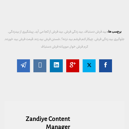
برچسب ها:
بيد فرش دستباف
,
بید زدگی فرش
,
بید فرش از کجا می آید
,
پیشگیری از بیدزدگی
,
جلوگیری بید زدگی فرش
,
چیکار کنم فرشم بید نزنه؟
,
شستن فرش بید زده
,
قیمت فرش بید خورده
,
کرم فرش خوار
,
موریانه فرش دستباف
Zandiye Content
Manager