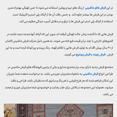
در این
فرش های ماشینی
از رنگ های تیره و روشن استفاده می شود تا حس کهنگی بهمراه مدرن
بودن در این فرش ها بیشتر جلوه کند . و جنس بافت آن ها از الیاف پلی استر و اکریلیک است.
استفاده از الیاف پلی استر این فرش ها را براق و در مقابل آسیب دیدگی مقاوم می کند.
فرش هایی که با گذشت زمان حالت کهنگی گرفته اند بدون این که الیاف آنها صدمه دیده باشند در
کشورهای خارجی با چند برابر قیمت فروخته می شوند. به همین دلیل شرکت فرش ماشینی کاشان
از ۴۰ سال پیش اقدام به تولید فر ش هایی با ظاهر کهنه ، رنگ پریده و پرز کوتاه کرده است و به این
فرش ،
فرش پتینه
یا
فرش وینتیج
می گویند.
مجتمع فرش زندیه دارای برند برتر مشتری مداری و یکی از برترین فروشگاه های فرش ماشینی در
طراحی انواع
فرش ماشینی
به دلخواه مشتریان عزیز می باشد. به درخواست متعدد شما عزیزان
این امکان فراهم شده که هر طرح فرشی با هر رنگ و سایزی که مدنظرتان باشد طراحی و بافت
میشود. همواره این مجموعه در تلاش برای جلب رضایت و خوشنودی شما مشتریان عزیز و ارجمند
می باشد.
نمایشگر
ویدیو