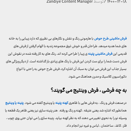
۱۴۰۰-۱۲-۱۸
/
توسط
Zandiye Content Manager
فرش ماشینی طرح حوض
با هارمونی رنگ و نقش و نگارهای بی نظیری که دارد زیبایی را به خانه
های شما هدیه میدهد. طراحان قدر و خوش ذوق مجموعه زندیه با الهام گرفتن از فرش های
قدیمی این
فرش ماشینی پتینه
ی زیبا را طراحی کرده اند. رنگ های به کار رفته شده در نقوش این
فرش دست شما را برای ست کردن این فرش با رنگ های زیادی باز گذاشته است. از دیگر ویژگی های
بسیار جذاب این فرش می توان به سبک آن اشاره کرد، فرش طرح حوض به راحتی با انواع
دکوراسیون کلاسیک و مدرن هماهنگ می شود.
به چه فرشی ،
فرش وینتیج
می گویند؟
در صنعت فرش و رنگ ، به فرش هایی با ظاهری
کهنه پتینه
یا وینتیج گفته می شود.
پتینه یا وینتیج
همانطور که اشاره شد یعنی عتیقه ، کهنه و رنگ رو رفته. هنر پتینه سازی نیز یعنی ظاهر یک قطعه یا
وسیله نو را به نحوی تغییر می دهند که به نظر کهنه بیاید. پتینه سازی را می توان حتی روی چوب ،
فلز ، کاغذ ، ساختمان ، لباس و غیره نیز انجام داد.