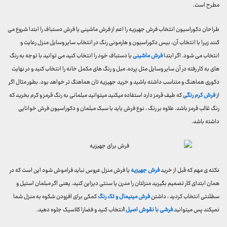
مطرح است.
طراحان دکوراسیون انتخاب فرش جهیزیه را اعم از فرش ماشینی یا فرش دستباف را ابتدا شروع می
کنند زیرا با انتخاب آن، بیس دکوراسیون و هارمونی رنگ در انتخاب سایر وسایل منزل رعایت و
انتخاب می شود. اگر ابتدا
فرش ماشینی
یا دستباف خود را انتخاب کنید می توانید با توجه به رنگ
های به کار رفته در آن سایر وسایل مثل پرده، مبل و رنگ های مکمل خانه را انتخاب کنید و در نهایت
دکوری هماهنگ و متناسب داشته باشید و خرید جهیزیه تان هماهنگ تر خواهد بود. بطور مثال اگر
از
فرش کرم رنگی
که طیف قرمز دارد استفاده میکنید میتوانید مبلمانی به رنگ قرمز و کرم بخرید که
رنگ غالب قرمز باشد. علاوه بر رنگ ، نوع فرش باید با سبک مبلمان و دکوراسیون فرش خوانایی
داشته باشد.
نکته ی مهم که قبل از خرید
فرش جهیزیه
یا فرش منزل عروس نباید فراموش شود این است که در
همان ابتدای کار تصمیم بگیرید منزلتان را مدرن یا سنتی دیزاین کنید. یعنی اگر مبلمان استیل و
سطلنتی انتخاب کردید ، داشتن
فرش مینیمال و تک رنگ
کمکی برای افزودن شکوه به منزل شما
نمیکند پس میتوانید
فرشی با نقوش اصیل
ا
نتخاب کنید و فضارا کلاسیک جلوه دهید.