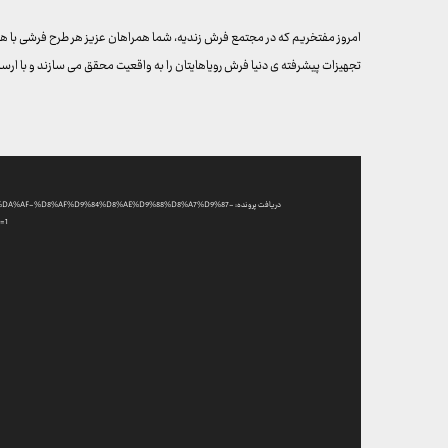
امروز مفتخریم که در مجتمع فرش زندیه، شما همراهان عزیز هر طرح فرشی با ه
تجهیزات پیشرفته ی دنیا فرش رویاهایتان را به واقعیت محقق می سازند و با ا
نمایشگر
ویدیو
دریافت پرونده: -%D8%AF%D9%84%D8%AE%D9%88%D8%A7%D9%87
=1