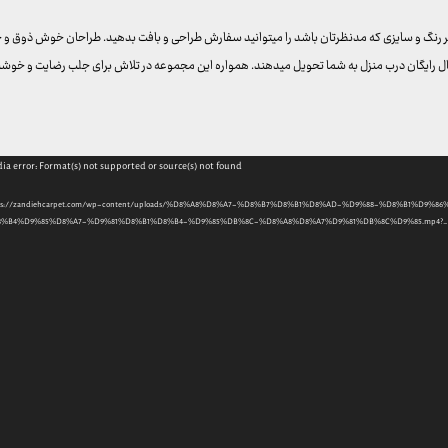
ر رنگ و سایزی که مدنظرتان باشد را میتوانید سفارش طراحی و بافت بدهید. طراحان خوش ذوق و ح
رسال رایگان درب منزل به شما تحویل میدهند. همواره این مجموعه در تلاش برای جلب رضایت و خوش
ia error: Format(s) not supported or source(s) not found
tps://zandiehcarpet.com/wp-content/uploads/%D8%A8%D8%A7-%D8%B7%D8%B1%D8%AD-%D9%88-%D8%B1%D9%86%DA%AF
%B4%D9%85%D8%A7-%D9%81%D8%B1%D8%B4-%D9%85%DB%8C-%D8%A8%D8%A7%D9%81%DB%8C%D9%85.mp4?_