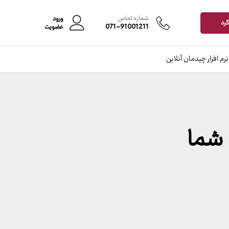
شماره تماس
ورود
گرد
071-91001211
عضویت
نرم افزار چیدمان آنلاین
 شما