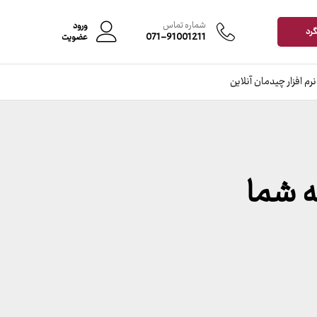
شماره تماس
ورود
گرد
071-91001211
عضویت
نرم افزار چیدمان آنلاین
ه شما