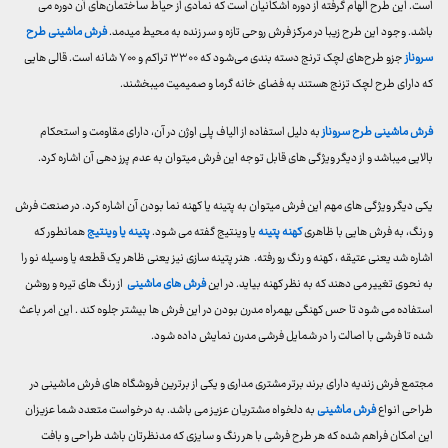
است. این طرح الهام گرفته از دوره اشکانیان است که نمادی از حیاط ساختمان‌های آن دوره می
باشد. وجود این طرح زیبا در مرکز فرش روحی تازه و سر زنده به محیط میدمد.
فرش ماشینی طرح
سروناز
جزو طرح‌های لچک ترنج دسته بندی می‌شود که ۳۳۰۰ تراکم و ۷۰۰ شانه است. قالی هایی
که دارای طرح لچک تزنج هستند به فضای خانه گرما و صمیمیت میبخشند.
فرش ماشینی طرح سروناز
به دلیل استفاده از الیاف پلی اوژن در آن، دارای مقاومت و استحکام
بالایی میباشد و از دیگر ویژگی های قابل توجه این فرش میتوان به عدم پرز دهی آن اشاره کرد.
یکی دیگر ویژگی های مهم این فرش میتوان به پتینه یا کهنه نما بودن آن اشاره کرد. در صنعت فرش
و رنگ، به فرش هایی با ظاهری
کهنه پتینه
یا وینتیج گفته می شود.
پتینه یا وینتیج
همانطور که
اشاره شد یعنی عتیقه ، کهنه و رنگ رو رفته. هنر پتینه سازی نیز یعنی ظاهر یک قطعه یا وسیله نو را
به نحوی تغییر می دهند که به نظر کهنه بیاید. در این
فرش های ماشینی
از رنگ های تیره و روشن
استفاده می شود تا حس کهنگی بهمراه مدرن بودن در این فرش ها بیشتر جلوه کند . این امر باعث
شده تا فرشی با اصالت را در شمایل فرشی مدرن نمایش داده شود.
مجتمع فرش زندیه دارای برند برتر مشتری مداری و یکی از برترین فروشگاه های فرش ماشینی در
طراحی انواع
فرش ماشینی
به دلخواه مشتریان عزیز می باشد. به درخواست متعدد شما عزیزان
این امکان فراهم شده که هر طرح فرشی با هر رنگ و سایزی که مدنظرتان باشد طراحی و بافت