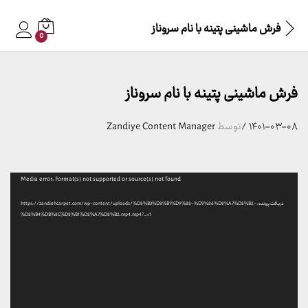
فرش ماشینی پتینه با نام سروناز
0
فرش ماشینی پتینه با نام سروناز
۱۴۰۱-۰۳-۰۸
/
توسط
Zandiye Content Manager
نمایشگر
Media error: Format(s) not supported or source(s) not found
ویدیو
دریافت پرونده: https://zandiehcarpet.com/wp-content/uploads/%D8%B3%D8%B1%D9%88-%D9%86%D8%A7%D8%B2-
%D8%B4%DB%8C%D8%B1%D8%A7%D8%B2.mp4.mp4?_=1