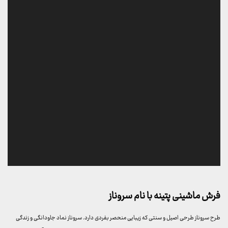
فرش ماشینی پتینه با نام سروناز
طرح سروناز طرحی اصیل و سنتی که زیبایی منحصر بفردی دارد. سروناز نماد جاودانگی و زندگی