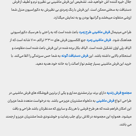
جلال خیره کننده اش خواهید شد. تشخیص این فرش ماشینی بی نظیر و نرم و لطیف از فرش
دستبافت به سختی ممکن است. این فرش با رنگ زمردی بی نظیرش به دکوراسیون منزل شما
ارزشی متفاوت میبخشد و گرانبها بودن رو به نمایش میگذارد.
طراحی مینیمال
فرش ماشینی طرح زمرد
باعث شده است که به راحتی با هر سبک دکوراسیونی
هماهنگ شود.
فرش ماشینی زمرد
جزو کلکسیون فرش های ۳۳۰۰ تراکم، ۷۰۰ شانه است که از
الیاف پلی اوژن تشکیل شده است. الیاف بکار برده شده در این فرش باعث شده است مقاومت و
استحکام بالایی داشته باشد. این
فرش دستبافت گونه
به شما حس سرزندگی را القا می‌کند. با
خرید این فرش ماشینی بسیار چشم نواز اصالت را به خانه خود هدیه دهید.
مجتمع فرش زندیه
دارای برند برتر مشتری مداری و یکی از برترین فروشگاه های فرش ماشینی در
طراحی انواع
فرش ماشینی
به دلخواه مشتریان عزیز می باشد. به درخواست متعدد شما عزیزان
این امکان فراهم شده که هر طرح فرشی با هر رنگ و سایزی که مدنظرتان باشد طراحی و بافت
میشود. همواره این مجموعه در تلاش برای جلب رضایت و خوشنودی شما مشتریان عزیز و ارجمند
می باشد.