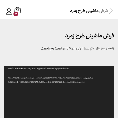
فرش ماشینی طرح زمرد
0
فرش ماشینی طرح زمرد
۱۴۰۱-۰۳-۰۹
/
توسط
Zandiye Content Manager
نمایشگر
Media error: Format(s) not supported or source(s) not found
ویدیو
دریافت پرونده: https://zandiehcarpet.com/wp-content/uploads/%D9%86%DA%AF%DB%8C%D9%86-
%D8%B2%D9%85%D8%B1%D8%AF-%D9%82%DB%8C%D9%85%D8%AA%DB%8C.mp4?_=1