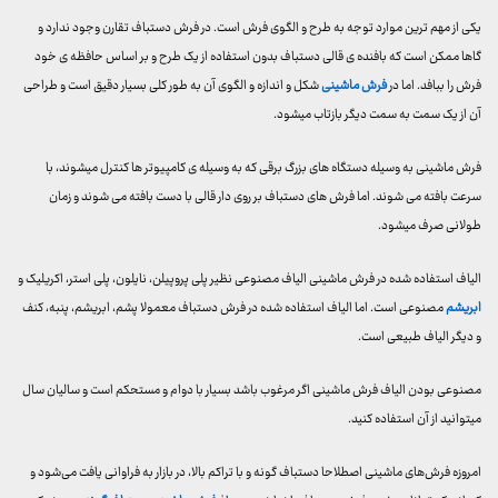
یکی از مهم ترین موارد توجه به طرح و الگوی فرش است. در فرش دستباف تقارن وجود ندارد و
گاها ممکن است که بافنده ی قالی دستباف بدون استفاده از یک طرح و بر اساس حافظه ی خود
فرش را ببافد. اما در
فرش ماشینی
شکل و اندازه و الگوی آن به طور کلی بسیار دقیق است و طراحی
آن از یک سمت به سمت دیگر بازتاب میشود.
فرش ماشینی به وسیله دستگاه های بزرگ برقی که به وسیله ی کامپیوتر ها کنترل میشوند، با
سرعت بافته می شوند. اما فرش های دستباف بر روی دار قالی با دست بافته می شوند و زمان
طولانی صرف میشود.
الیاف استفاده شده در فرش ماشینی الیاف مصنوعی نظیر پلی پروپیلن، نایلون، پلی استر، اکریلیک و
ابریشم
مصنوعی است. اما الیاف استفاده شده در فرش دستباف معمولا پشم، ابریشم، پنبه، کنف
و دیگر الیاف طبیعی است.
مصنوعی بودن الیاف فرش ماشینی اگر مرغوب باشد بسیار با دوام و مستحکم است و سالیان سال
میتوانید از آن استفاده کنید.
امروزه فرش‌های ماشینی اصطلاحا دستباف گونه و با تراکم بالا، در بازار به فراوانی یافت می‌شود و