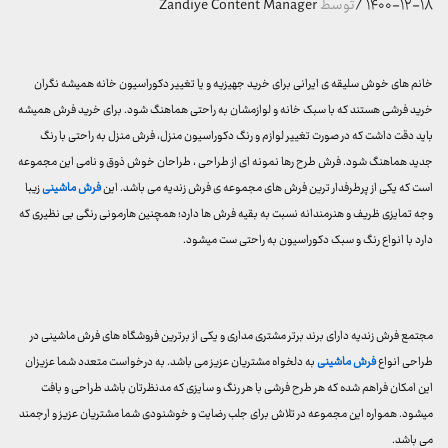
۱۴۰۰-۱۲-۱۸
/
توسط
Zandiye Content Manager
خانم های خوش سلیقه ی ایرانی برای خرید جهیزیه و یا تغییر دکوراسیون خانه همیشه نگران
خرید فرشی هستند که با سبک خانه و لوازمشان به راحتی هماهنگ شود. برای خرید فرش همیشه
باید دقت داشت که در صورت تغییر لوازم و رنگ دکوراسیون منزل، فرش منزل به راحتی با رنگ
جدید هماهنگ شود. فرش طرح رها نمونه ای از طراحی ، طراحان خوش ذوق و نامی این مجموعه
است که یکی از پرطرفدار ترین فرش های مجموعه ی فرش زندیه می باشد. این
فرش ماشینی
زیبا
وجه تمایزی ظریف و هنرمندانه نسبت به بقیه فرش ها دارد؛ همچنین هارمونی رنگی بی نظیری که
دارد با انواع رنگ و سبک دکوراسیون به راحتی ست میشود.
مجتمع فرش زندیه دارای برند برتر مشتری مداری و یکی از برترین فروشگاه های فرش ماشینی در
طراحی انواع
فرش ماشینی
به دلخواه مشتریان عزیز می باشد. به درخواست متعدد شما عزیزان
این امکان فراهم شده که هر طرح فرشی با هر رنگ و سایزی که مدنظرتان باشد طراحی و بافت
میشود. همواره این مجموعه در تلاش برای جلب رضایت و خوشنودی شما مشتریان عزیز و ارجمند
می باشد.