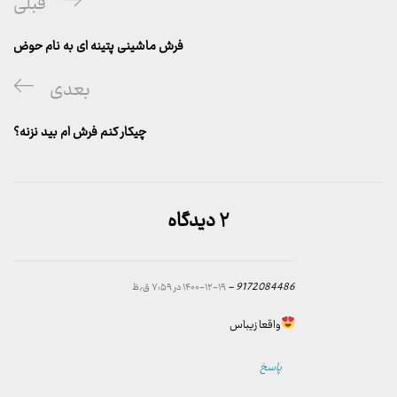
پست
قبلی
نوشته
قبلی
فرش ماشینی پتینه ای به نام حوض
پست
بعدی
بعدی
چیکار کنم فرش ام بید نزنه؟
۲ دیدگاه
9172084486 -
۱۴۰۰-۱۲-۱۹ در ۷:۵۹ ق٫ظ
واقعا زیباس
پاسخ