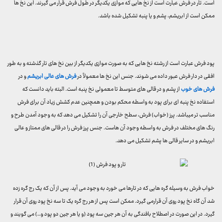
است. تار در فرش عبارت است از نخ هایی که موازی یکدیگر در طول فرش قرار می گیرند. این نخ ها
ممکن است از ابریشم، پشم و یا پنبه تشکیل شده باشد.
پود فرش عبارت است از رشته نخ هایی که به صورت موازی یکدیگر از بین نخ های تار گذشته و به طور
افقی در دار فرش عبور داده می شوند. جنس این نخ ها معمولاً در
فرش های عالی ابریشم
و در
فرش های خوب
از پشم و در قالی های متوسط تا معمولی نخ پنبه است. البته باید دانست که
استفاده نخ پنبه ای برای پود به واسطه محکم بودن و همچنین عدم کشش زیاد آن برای فرش
مناسب تر میباشد. پرز (خواب) فرش، سطح خارجی آن را تشکیل می دهد که به وجود آمدن طرح و
رنگ های مختلف در فرش به واسطه وجود آن هاست. جنس پرز فرش را در قالی های ممتاز و عالی
ابریشم و در سایر قالی ها پشم تشکیل می دهد.
خواب فرش به وسیله گره هایی که در تارها می خورد به وجود می آید. پس از آن که یک رج گره زده
شد آن گاه نخ پود روی آن قرارمی گیرد. ممکن است پس از هر رج گره یک تا سه نخ پود روی آن قرار
گیرد. در این صورت در اصطلاح بافندگی به آن هر جین سه پود (و یا هر جین دو پود و…) می گویند و