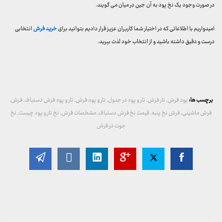
در صورت وجود یک نخ پود به آن جین در میان می گویند.
امیدواریم با اطلاعاتی که در اختیار شما کاربران عزیز قرار دادیم بتوانید برای
خرید فرش
انتخابی
درست و دقیق داشته باشید و از انتخاب خود لذت ببرید.
برچسب ها:
پود فرش
,
تار فرش
,
تار و پود در جدول
,
تار و پود فرش
,
تار و پود فرش دستباف
,
فرش
,
فرش ماشینی
,
فرش نخ پنبه
,
قیمت نخ فرش دستباف
,
مشخصات فرش
,
نخ تار و پود چیست
,
نخ
جوت در فرش