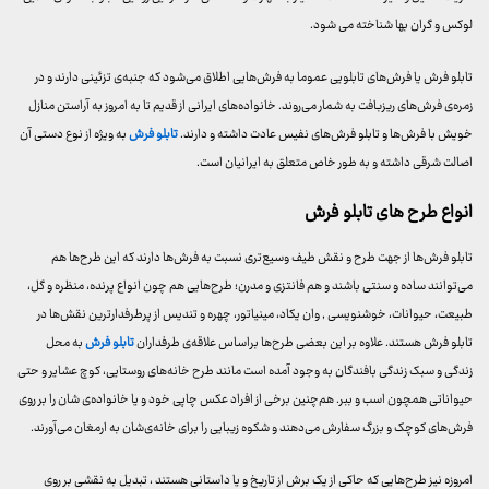
لوکس و گران بها شناخته می شود.
تابلو فرش یا فرش‌های تابلویی عموما به فرش‌هایی اطلاق می‌شود که جنبه‌ی تزئینی دارند و در
زمره‌ی فرش‌های ریزبافت به شمار می‌روند. خانواده‌های ایرانی از قدیم تا به امروز به آراستن منازل
خویش با فرش‌ها و تابلو فرش‌های نفیس عادت داشته و دارند.
تابلو فرش
به ویژه از نوع دستی آن
اصالت شرقی داشته و به طور خاص متعلق به ایرانیان است.
انواع طرح‌ های تابلو فرش
تابلو فرش‌ها از جهت طرح و نقش طیف وسیع‌تری نسبت به فرش‌ها دارند که این طرح‌ها هم
می‌توانند ساده و سنتی باشند و هم فانتزی و مدرن؛ طرح‌هایی هم چون انواع پرنده، منظره و گل،
طبیعت، حیوانات، خوشنویسی , وان یکاد، مینیاتور، چهره و تندیس از پرطرفدارترین نقش‌ها در
تابلو فرش هستند. علاوه بر این بعضی طرح‌ها براساس علاقه‌ی طرفداران
تابلو فرش
به محل
زندگی و سبک زندگی بافندگان به وجود آمده است مانند طرح خانه‌های روستایی، کوچ عشایر و حتی
حیواناتی همچون اسب و ببر. هم‌چنین برخی از افراد عکس چاپی خود و یا خانواده‌ی شان را بر روی
فرش‌های کوچک و بزرگ سفارش می‌دهند و شکوه زیبایی را برای خانه‌ی‌شان به ارمغان می‌آورند.
امروزه نیز طرح‌هایی که حاکی از یک برش از تاریخ و یا داستانی هستند ، تبدیل به نقشی بر روی