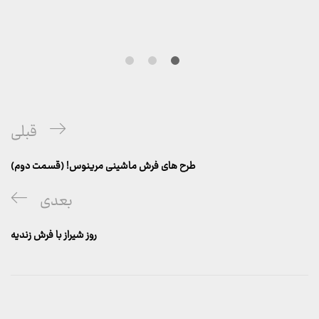
راهبری
پست
قبلی
نوشته
قبلی
طرح های فرش ماشینی مرینوس! (قسمت دوم)
پست
بعدی
بعدی
روز شیراز با فرش زندیه