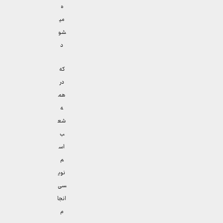
ه
می
شو
د
که
در
هم
ه
شع
ب
اس
م
نوی
سی
انجا
م