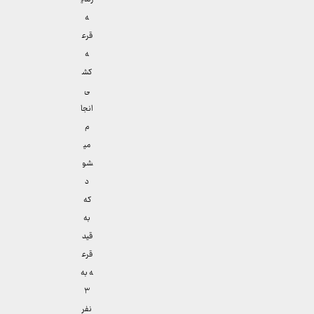
ه
قرع
ه
کش
ی
انجا
م
می
شو
د
که
به
قید
قرع
ه به
۳
نفر