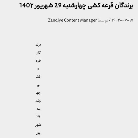
برندگان قرعه کشی چهارشنبه 29 شهریور 140۲
۱۴۰۲-۰۷-۱۷
/
توسط
Zandiye Content Manager
برند
گان
قرع
ه
کش
ی
چها
رشن
به
۲۹
شهر
یور