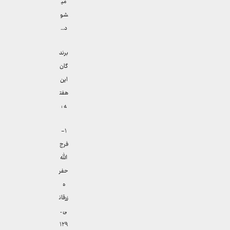
می
شو
د…
برند
گان
این
هفت
ه :
۱-
فرج
الله
حفر
ه
زرقان
ی ـ
۱۲۹