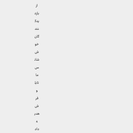
از
بازد
یدک
نند
گان
خو
ش
شان
س
ما
تابل
و
فر
ش
هدی
ه
داد