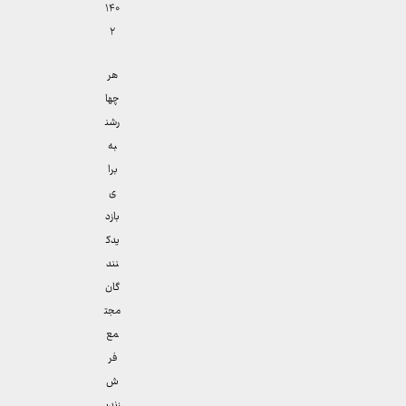
۱۴۰
۲
هر
چها
رشن
به
برا
ی
بازد
یدک
نند
گان
مجت
مع
فر
ش
زندی