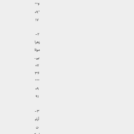
۴**
*۰۹
۱۷
۲-
زهرا
مولا
یی ـ
۰۷
۳۴
***
۰۹
۹۱
۳-
آرتی
ن