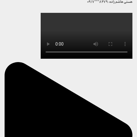
هستی هاشم زاده: ۸۴۷۹***۰۹۱۷