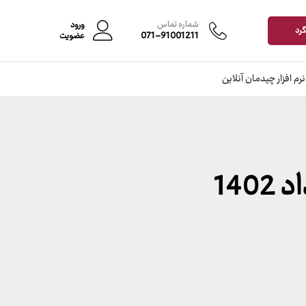
شماره تماس
ورود
گرد
071-91001211
عضویت
نرم افزار چیدمان آنلاین