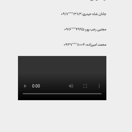
جانان شاه حیدری: ۱۳۸۳***۰۹۱۷
مجتبی رجب پور: ۴۹۹۵***۰۹۱۶
محمد امیرزاده: ۸۰۰۴***۰۹۳۷