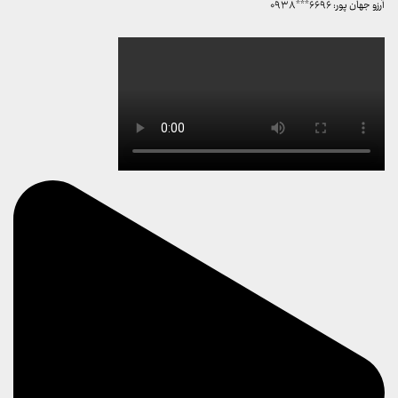
آرزو جهان پور: ۶۶۹۶***۰۹۳۸