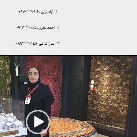
۱- آزاه ترابی ـ ۷۹۱۶***۰۹۱۷
۲- احمد نظری ـ ۲۱۸۵***۰۹۱۷
۳- سارا غلامی ـ ۸۲۵۶***۰۹۹۲