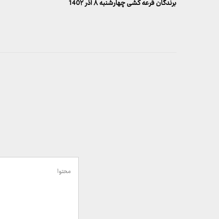
قبلی
برندگان قرعه کشی چهارشنبه ۸ آذر 140۲