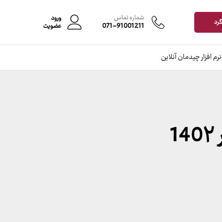
شماره تماس
ورود
گرد
071-91001211
عضویت
نرم افزار چیدمان آنلاین