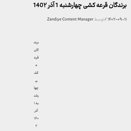
برندگان قرعه کشی چهارشنبه 1 آذر 140۲
۱۴۰۲-۰۹-۱۱
/
توسط
Zandiye Content Manager
برند
گان
قرع
ه
کش
ی
چها
رشن
به ۱
آذر
۱۴۰
۲