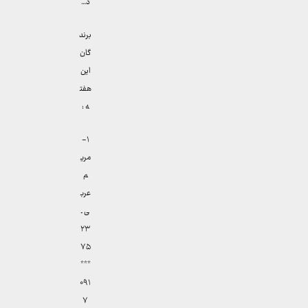
د…
برند
گان
این
هفت
ه :
۱-
مری
م
عرب
ی ـ
۲۳
۷۵
***
۰۹۱
۷