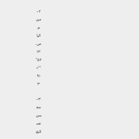
۲-
مری
م
الیا
س ـ
۱۳
۵۶*
**۰
۹۱
۳
۳-
مح
سن
عس
کری