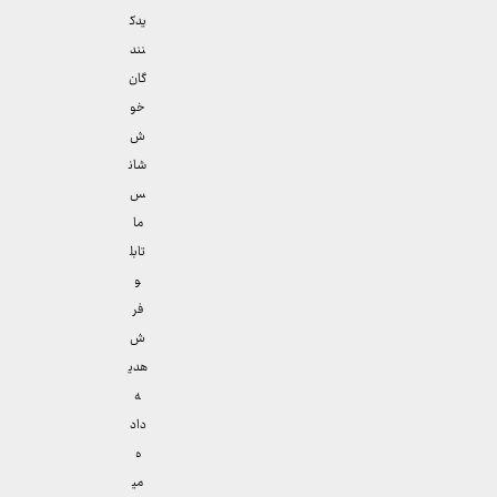
یدک
نند
گان
خو
ش
شان
س
ما
تابل
و
فر
ش
هدی
ه
داد
ه
می