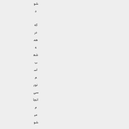
شو
د
که
در
هم
ه
شع
ب
اس
م
نوی
سی
انجا
م
می
شو