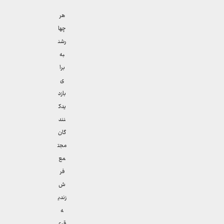
هر
چها
رشن
به
برا
ی
بازد
یدک
نند
گان
مجت
مع
فر
ش
زندی
ه
قرع