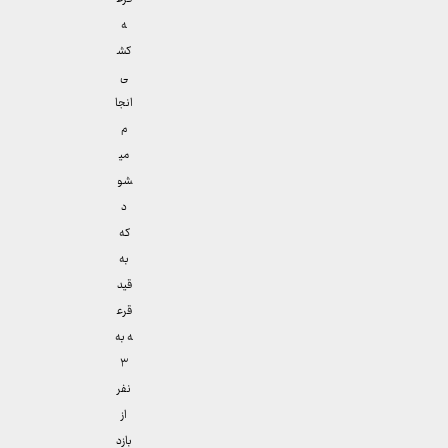
ه
کش
ی
انجا
م
می
شو
د
که
به
قید
قرع
ه به
۳
نفر
از
بازد