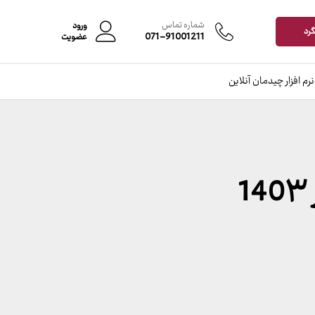
شماره تماس
ورود
گرد
071-91001211
عضویت
نرم افزار چیدمان آنلاین