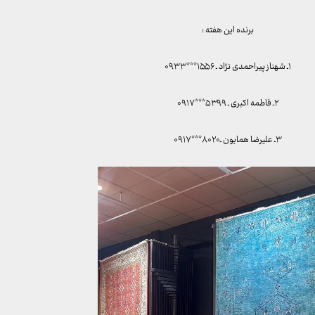
برنده این هفته :
۱ـ شهناز پیراحمدی نژاد ـ ۱۵۵۶***۰۹۳۳
۲ـ فاطمه اکبری ـ ۵۳۹۹***۰۹۱۷
۳ـ علیرضا همایون ـ۸۰۲۰***۰۹۱۷