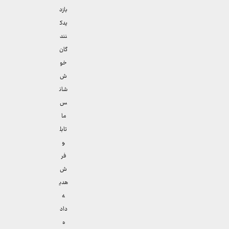
بازد
یدک
نند
گان
خو
ش
شان
س
ما
تابل
و
فر
ش
هدی
ه
داد
ه