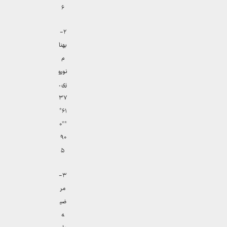
۶
۲-
بهنا
م
نورو
زی ـ
۳۷
۶۱*
**۰
۹۰
۵
۳-
مر
ضی
ه