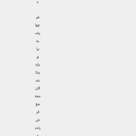
۲
هر
چها
رشن
به
برا
ی
بازد
یدک
نند
گان
مجت
مع
فر
ش
زندی
ه