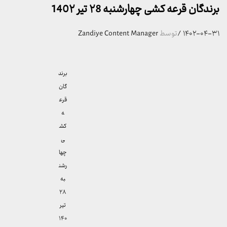
برندگان قرعه کشی چهارشنبه ۲8 تیر 140۲
۱۴۰۲-۰۴-۳۱
/
توسط
Zandiye Content Manager
برند
گان
قرع
ه
کش
ی
چها
رشن
به
۲۸
تیر
۱۴۰