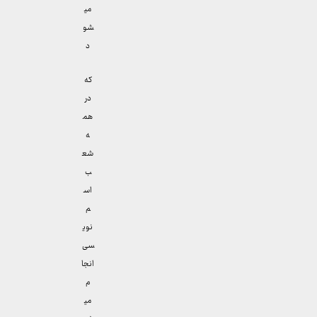
می
شو
د
که
در
هم
ه
شع
ب
اس
م
نوی
سی
انجا
م
می