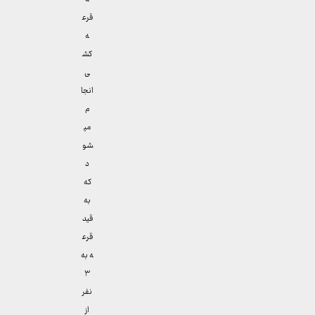
قرع
ه
کش
ی
انجا
م
می
شو
د
که
به
قید
قرع
ه به
۳
نفر
از