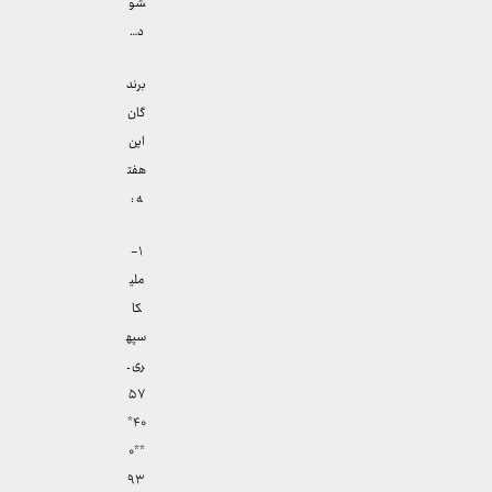
شو
د…
برند
گان
این
هفت
ه :
۱-
ملی
کا
سپه
ری ـ
۵۷
۴۰*
**۰
۹۳