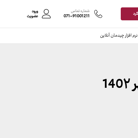
شماره تماس
ورود
گرد
071-91001211
عضویت
نرم افزار چیدمان آنلاین