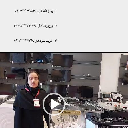
۱- روح الله عرب ـ ۳۹۸۳***۰۹۱۳
۲- پرویز شامل ـ ۷۳۳۹***۰۹۳۸
۳- فریبا سرمدی ـ ۱۳۲۶***۰۹۱۷