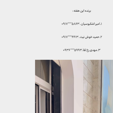
برنده این هفته :
۱ـ امیر اشکبوسیان ـ ۵۸۶۳***۰۹۱۷
۲ـ حمید خوش نیت ـ ۴۴۱۳***۰۹۱۷
۳ـ مهدی رخ لقا ـ۵۹۹۳***۰۹۳۶