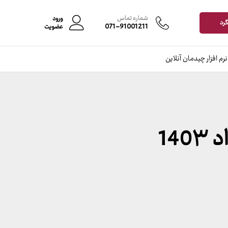
شماره تماس
ورود
گرد
071-91001211
عضویت
نرم افزار چیدمان آنلاین