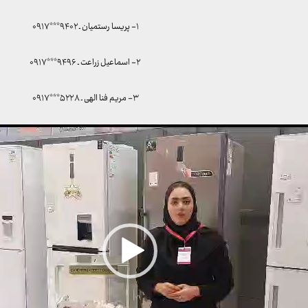
۱- پریسا رستمیان ـ ۹۴۰۲***۰۹۱۷
۲- اسماعیل زراعت ـ ۹۴۹۶***۰۹۱۷
۳- مریم فنا الهی ـ ۵۲۲۸***۰۹۱۷