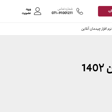
شماره تماس
ورود
گرد
071-91001211
عضویت
نرم افزار چیدمان آنلاین