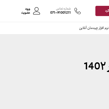
شماره تماس
ورود
گرد
071-91001211
عضویت
نرم افزار چیدمان آنلاین