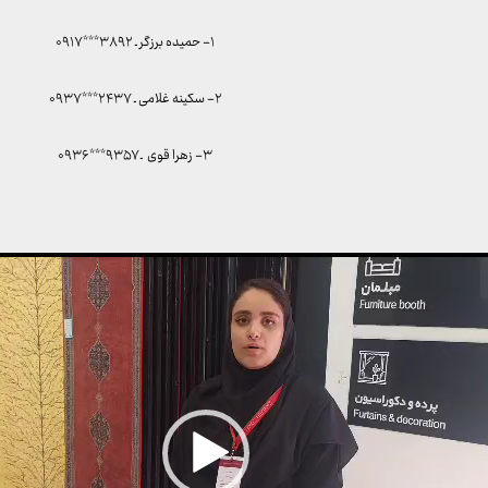
۱- حمیده برزگر ـ ۳۸۹۲***۰۹۱۷
۲- سکینه غلامی ـ ۲۴۳۷***۰۹۳۷
۳- زهرا قوی ـ ۹۳۵۷***۰۹۳۶