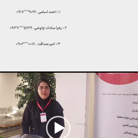
۱- احمد اسلمی ـ ۹۰۲۶***۰۹۱۷
۲- زهرا سادات چاوشی ـ ۵۶۲۴***۰۹۳۷
۳- امیر صداقت ـ ۰۰۱۶***۰۹۰۲