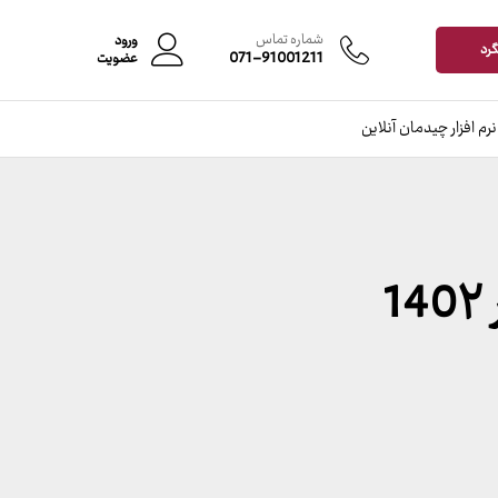
شماره تماس
ورود
گرد
071-91001211
عضویت
نرم افزار چیدمان آنلاین