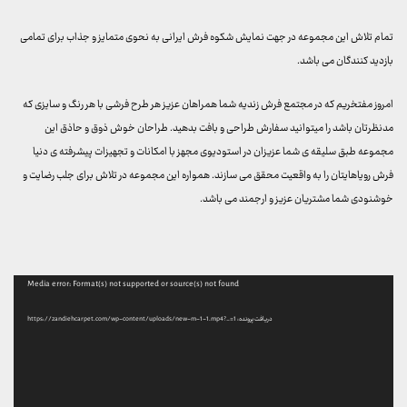
تمام تلاش این مجموعه در جهت نمایش شکوه فرش ایرانی به نحوی متمایز و جذاب برای تمامی
بازدید کنندگان می باشد.
امروز مفتخریم که در مجتمع فرش زندیه شما همراهان عزیز هر طرح فرشی با هر رنگ و سایزی که
مدنظرتان باشد را میتوانید سفارش طراحی و بافت بدهید. طراحان خوش ذوق و حاذق این
مجموعه طبق سلیقه ی شما عزیزان در استودیوی مجهز با امکانات و تجهیزات پیشرفته ی دنیا
فرش رویاهایتان را به واقعیت محقق می سازند. همواره این مجموعه در تلاش برای جلب رضایت و
خوشنودی شما مشتریان عزیز و ارجمند می باشد.
نمایشگر
Media error: Format(s) not supported or source(s) not found
ویدیو
دریافت پرونده: https://zandiehcarpet.com/wp-content/uploads/new-m-1-1.mp4?_=1