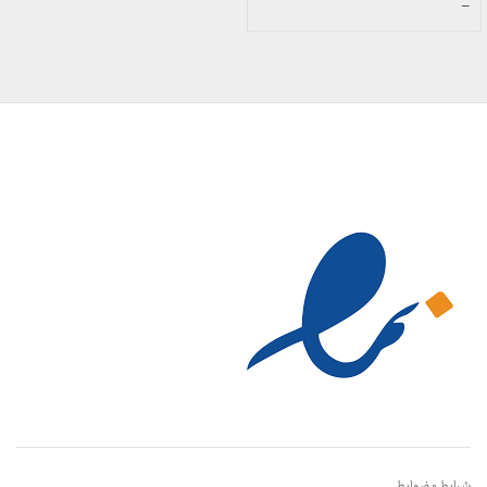
محدوده
–
قیمت:
899,000 تومان
تا
23,999,000 تومان
شرایط و ضوابط