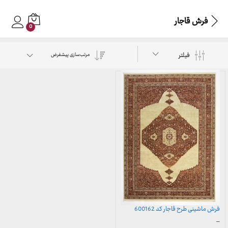
فرش قاجار
0
فیلتر
مرتب‌سازی پیشفرض
فرش ماشینی طرح قاجار کد 600162
محدوده
–