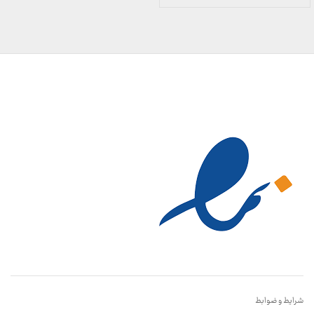
قیمت:
899,000 تومان
تا
23,999,000 تومان
شرایط و ضوابط