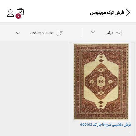
فرش ترک مرینوس
0
فیلتر
مرتب‌سازی پیشفرض
فرش ماشینی طرح قاجار کد 600162
محدوده
–