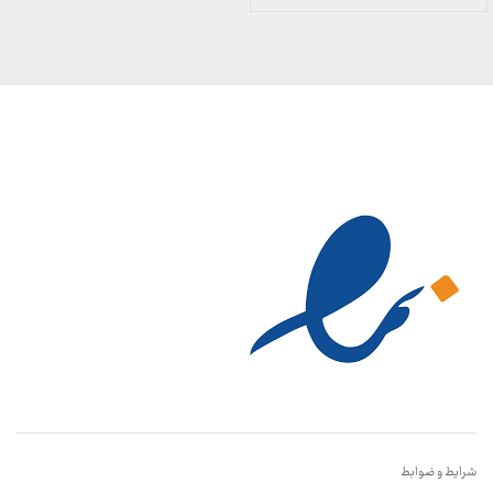
قیمت:
899,000 تومان
تا
23,999,000 تومان
شرایط و ضوابط