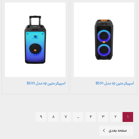
اسپیکر متین sp مدل BS91
اسپیکر متین sp مدل BS95
۹
۸
۷
…
۴
۳
۲
۱
صفحه بعدی