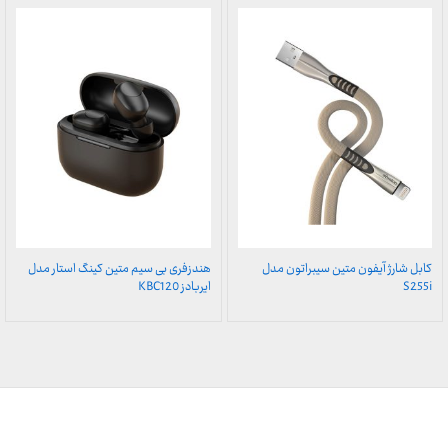
کابل شارژ آیفون متین سیبراتون مدل
هندزفری بی سیم متین کینگ استار مدل
S255i
ایربادز KBC120