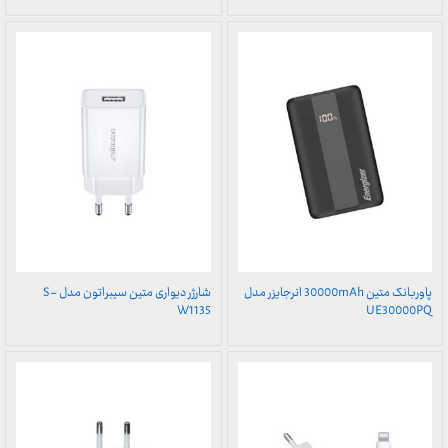
پاوربانک متین 30000mAh انرجایزر مدل
شارژر دیواری متین سیبراتون مدل S-
W1135
UE30000PQ