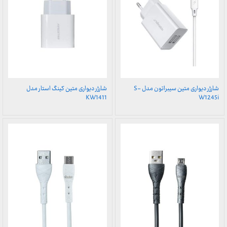
شارژر دیواری متین سیبراتون مدل S-
شارژر دیواری متین کینگ استار مدل
KW1411
W1245i