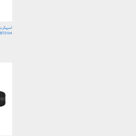
اسپیکر بل
BTS104