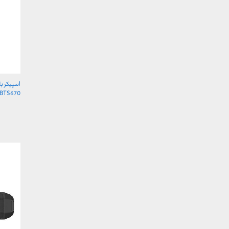
اسپیکر بل
BTS670