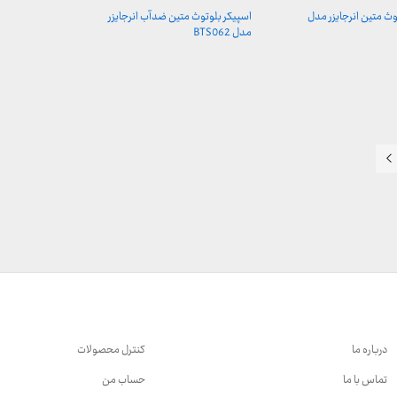
وث متین انرجایزر مدل
اسپیکر بلوتوث متین ضدآب انرجایزر
مدل BTS062
درباره ما
کنترل محصولات
تماس با ما
حساب من