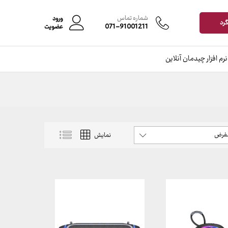
شماره تماس
ورود
گرد
071-91001211
عضویت
نرم افزار چیدمان آنلاین
شفرض
نمایش