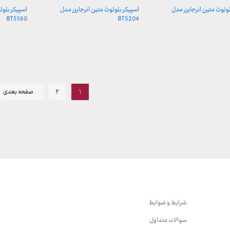
وتوث متین انرجایزر مدل
اسپیکر بلوتوث متین انرجایزر مدل
اسپیکر بلوت
BTS580
BTS204
۱
۲
صفحه بعدی
شرایط و ضوابط
سوالات متداول