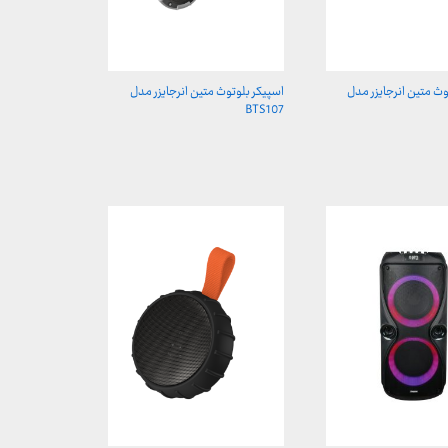
وث متین انرجایزر مدل
اسپیکر بلوتوث متین انرجایزر مدل
BTS107