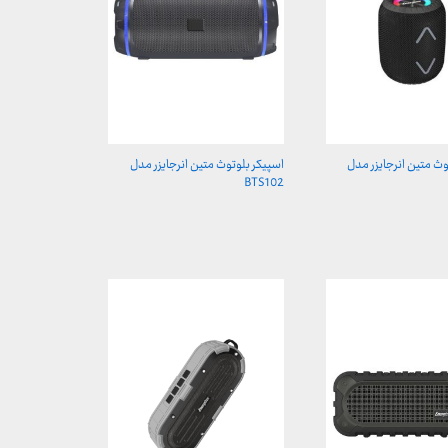
وث متین انرجایزر مدل
اسپیکر بلوتوث متین انرجایزر مدل
BTS102