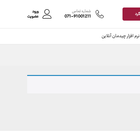
شماره تماس
ورود
گرد
071-91001211
عضویت
نرم افزار چیدمان آنلاین