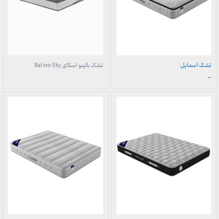
تشک اسمایل
تشک بالینو اسکای Balino Sky
محدوده
–
قیمت:
4,300,000 تومان
تا
13,200,000 تومان