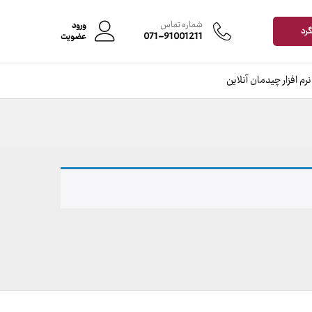
شماره تماس
ورود
گرد
071-91001211
عضویت
نرم افزار چیدمان آنلاین