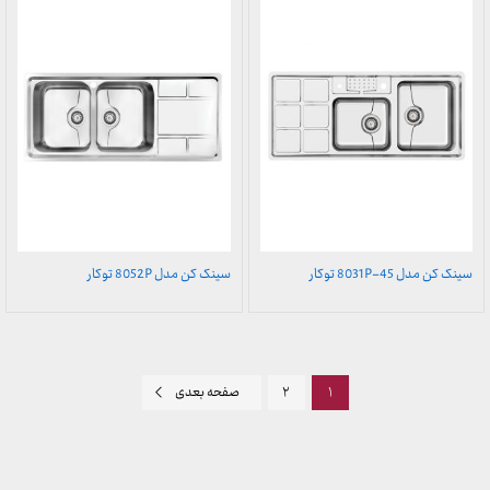
سینک کن مدل 8031P-45 توکار
سینک کن مدل 8052P توکار
۱
۲
صفحه بعدی